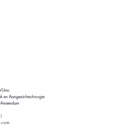
 VUmc
k en Aangezichtschirurgie
 Amsterdam
23
s.com