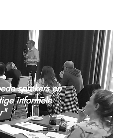
ede sprekers en
tige informele
r"