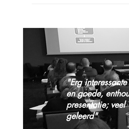
"Erg interessante
en goede, enthou
presentatie; veel
geleerd"