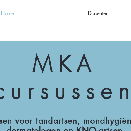
Home
Docenten
MKA
cursusse
sen
voor tandartsen, mondhygiën
dermatologen en KNO-artsen