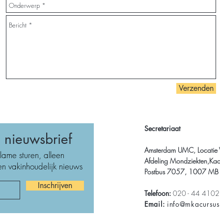
Verzenden
Secretariaat
nieuwsbrief
Amsterdam UMC, Locatie
lame sturen, alleen
Afdeling Mondziekten,Kaa
n vakinhoudelijk nieuws
Postbus 7057, 1007 MB
Inschrijven
Telefoon:
020 - 44 410
Email:
info@mkacursu