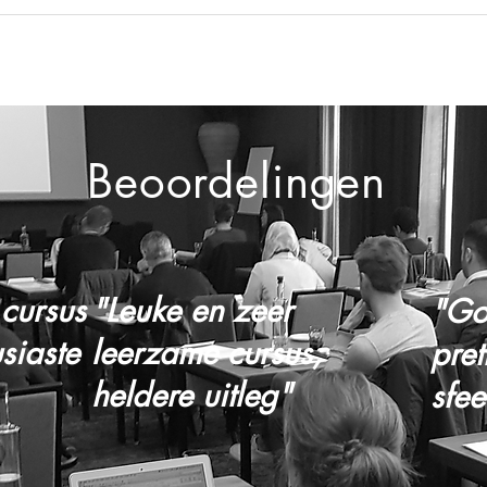
Beoordelingen
 cursus
"Leuke en zeer
"Go
siaste
leerzame cursus;
pret
heldere uitleg"
sfee