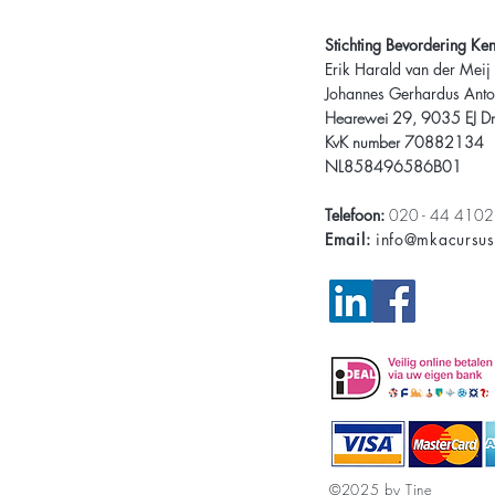
Stichting Bevordering Ke
Erik Harald van der Meij
Johannes Gerhardus Anto
Hearewei 29, 9035 EJ Dr
KvK number 70882134
NL858496586B01
Telefoon:
020 - 44 410
Email:
info@mkacursu
©2025 by Tine