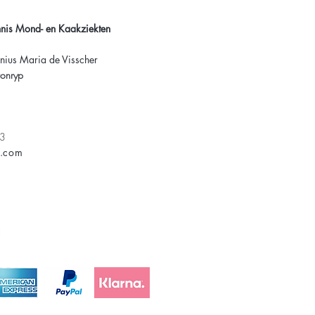
nnis Mond- en Kaakziekten
nius Maria de Visscher
onryp
23
s.com