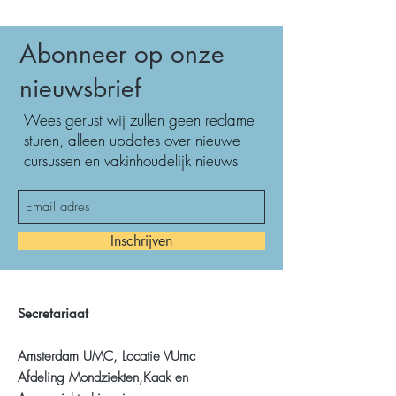
Vrijdag 23 april 2021
AANWEZIG: 09.00-17.00 uur:
Marjolijn
Abonneer op onze
Gilijamse (O) & Erik van der Meij (M)
PLAATS:
Afdeling Orale Radiologie ACTA
nieuwsbrief
Maandagavond 26 april 2021
Wees gerust wij zullen geen reclame
ONLINE:
19.00 uur:
Examen
sturen, alleen updates over nieuwe
Link naar online event volgt
cursussen en vakinhoudelijk nieuws
Inschrijven
Secretariaat
Amsterdam UMC, Locatie VUmc
Afdeling Mondziekten,Kaak en