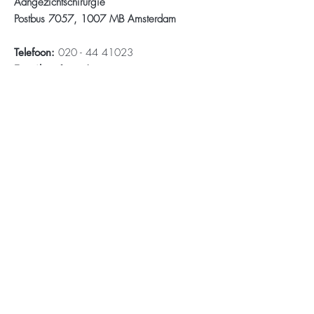
Aangezichtschirurgie
Postbus 7057, 1007 MB Amsterdam
Telefoon:
020 - 44 41023
Email:
info@mkacursus.com
Stichting Bevordering Kennis Mond- en
Kaakziekten
Erik Harald van der Meij
Johannes Gerhardus Antonius Maria de
Visscher
Hearewei 29, 9035 EJ Dronryp
KvK number
70882134
NL858496586B01
Telefoon:
020 - 44 41023
Email:
info@mkacursus.com