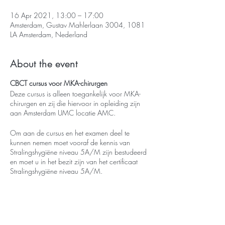
16 Apr 2021, 13:00 – 17:00
Amsterdam, Gustav Mahlerlaan 3004, 1081
LA Amsterdam, Nederland
About the event
CBCT cursus voor MKA-chirurgen
Deze cursus is alleen toegankelijk voor MKA-
chirurgen en zij die hiervoor in opleiding zijn
aan Amsterdam UMC locatie AMC.
Om aan de cursus en het examen deel te
kunnen nemen moet vooraf de kennis van
Stralingshygiëne niveau 5A/M zijn bestudeerd
en moet u in het bezit zijn van het certificaat
Stralingshygiëne niveau 5A/M.
Vrijdagmiddag 16 april 2021
ONLINE: 13.00-17.00 uur:
Erwin Berkhout
Link naar online event volgt