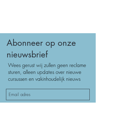
Abonneer op onze
nieuwsbrief
Wees gerust wij zullen geen reclame
sturen, alleen updates over nieuwe
cursussen en vakinhoudelijk nieuws
Inschrijven
Secretariaat