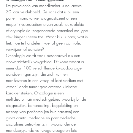
De prevalentie van mondkanker is de laatste 
30 jaar verdubbeld. De kans dat u bij een 
patiënt mondkanker diagnosticeert of een 
mogelijk voorstadium ervan zoals leukoplakie 
of erytroplakie (zogenoemde potentieel maligne 
afwijkingen) neem toe. Waar kijk ik naar, wat is 
het, hoe te handelen - wel of geen controle, 
verwijzen of aanzien? 
Oncologie wordt vaak beschouwd als een 
onoverzichtelijk vakgebied. Dit komt omdat er 
meer dan 100 verschillende kwaadaardige 
aandoeningen zijn, die zich kunnen 
manifesteren in een vroeg of laat stadium met 
verschillende tumor gerelateerde klinische 
karakteristieken. Oncologie is een 
multidisciplinair medisch gebied waarbij bij de 
diagnostiek, behandeling, begeleiding en 
nazorg van patiënten (en hun naasten) een 
groot aantal medische en paramedische 
disciplines betrokken zijn, waaronder de 
mondzorgkunde vanwege vroege en late 