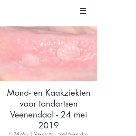
Mond- en Kaakziekten
voor tandartsen
Veenendaal - 24 mei
2019
Fri 24 May
  |  
Van der Valk Hotel Veenendaal