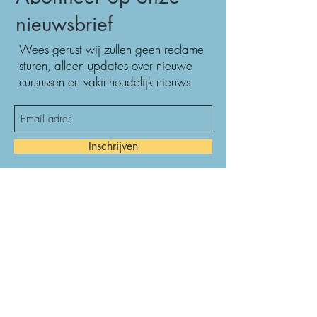
nieuwsbrief
Wees gerust wij zullen geen reclame
sturen, alleen updates over nieuwe
cursussen en vakinhoudelijk nieuws
Inschrijven
Secretariaat
Amsterdam UMC, Locatie VUmc
Afdeling Mondziekten,Kaak en
Aangezichtschirurgie
Postbus 7057, 1007 MB Amsterdam