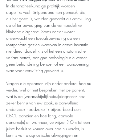
In de tandheelkundige praktijk worden 
dagelijks veel röntgenopnamen gemaakt die, 
als het goed is, worden gemaakt als aanvulling 
op of ter bevestiging van de vermoedelijke 
klinische diagnose. Soms echter wordt 
onverwacht een toevalsbevinding op een 
röntgenfoto gezien waarvan in eerste instantie 
niet direct duidelijk is of het een anatomische 
variant betreft, benigne pathologie die verder 
geen behandeling behoeft of een aandoening 
waarvoor verwijzing gewenst is. 
Vragen die opkomen zijn onder andere: hoe nu 
verder, wel of niet bespreken met de patiënt, 
wat is de (waarschijnlijkheids)diagnose - hoe 
zeker bent u van uw zaak, is aanvullend 
onderzoek noodzakelijk bijvoorbeeld een 
CBCT, aanzien en hoe lang, controle 
opname(n) en wanneer, verwijzen? Om tot een 
juiste besluit te komen over hoe nu verder, is 
kennis van diagnostische afwegingen en 