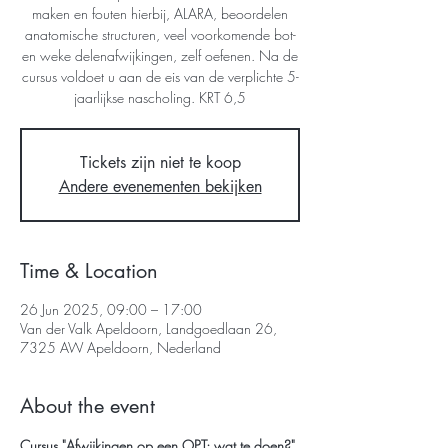
maken en fouten hierbij, ALARA, beoordelen
anatomische structuren, veel voorkomende bot-
en weke delenafwijkingen, zelf oefenen. Na de
cursus voldoet u aan de eis van de verplichte 5-
jaarlijkse nascholing. KRT 6,5
Tickets zijn niet te koop
Andere evenementen bekijken
Time & Location
26 Jun 2025, 09:00 – 17:00
Van der Valk Apeldoorn, Landgoedlaan 26,
7325 AW Apeldoorn, Nederland
About the event
Cursus "Afwijkingen op een OPT; wat te doen?"