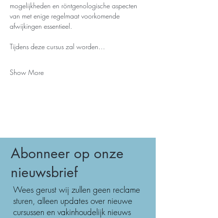
mogelijkheden en röntgenologische aspecten 
van met enige regelmaat voorkomende 
afwijkingen essentieel. 
Tijdens deze cursus zal worden…
Show More
Abonneer op onze
nieuwsbrief
Wees gerust wij zullen geen reclame
sturen, alleen updates over nieuwe
cursussen en vakinhoudelijk nieuws