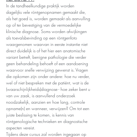
In de tandheelkundige praktijk worden 
dagelijks vele röntgenopnamen gemaakt die, 
als het goed is, worden gemaakt als aanvulling 
op of ter bevestiging van de vermoedelijke 
klinische diagnose. Soms worden afwijkingen 
als toevalsbevinding op een röntgenfoto 
waargenomen waarvan in eerste instantie niet 
direct duidelijk is of het hier een anatomische 
variant betreft, benigne pathologie die verder 
geen behandeling behoeft of een aandoening 
waarvoor snelle verwijzing gewenst is. Vragen 
die opkomen zijn onder andere: hoe nu verder, 
wel of niet bespreken met de patiënt, wat is de 
(waarschijnlijkheids)diagnose - hoe zeker bent u 
van uw zaak, is aanvullend onderzoek 
noodzakelijk, aanzien en hoe lang, controle 
opname(n) en wanneer, verwijzen? Om tot een 
juiste beslissing te komen, is kennis van 
röntgenologische technieken en diagnostische 
aspecten vereist. 
Tijdens deze cursus zal worden ingegaan op 