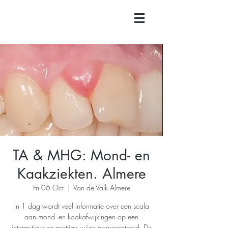
TA & MHG: Mond- en
Kaakziekten. Almere
Fri 06 Oct
  |  
Van de Valk Almere
In 1 dag wordt veel informatie over een scala
aan mond- en kaakafwijkingen op een
interactieve en prettige wijze gepresenteerd. De