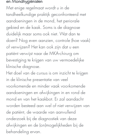
en Mondhygiënisten
Met enige regelmaat wordt u in de 
tandheelkundige praktijk geconfronteerd met 
aandoeningen in de mond, het periorale 
gebied en de kaak. Soms is de diagnose 
duidelijk maar soms ook niet. Wat dan te 
doen? Nog even aanzien, controle (hoe vaak) 
of verwijzen? Het kan ook zijn dat u een 
patiënt verwijst naar de MKA-chirurg om 
bevestiging te krijgen van uw vermoedelijke 
klinische diagnose.
Het doel van de cursus is om inzicht te krijgen 
in de klinische presentatie van veel 
voorkomende en minder vaak voorkomende 
aandoeningen en afwijkingen in en rond de 
mond en van het kaakbot. Er zal aandacht 
worden besteed aan wel of niet verwijzen van 
de patiënt, de waarde van aanvullend 
onderzoek bij de diagnostiek van deze 
afwijkingen en de (on)mogelijkheden bij de 
behandeling ervan.